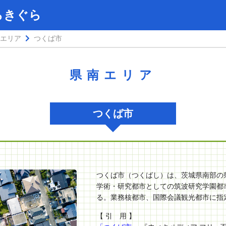
らきぐら
エリア
つくば市
県南エリア
つくば市
つくば市（つくばし）は、茨城県南部の
学術・研究都市としての筑波研究学園都
る。業務核都市、国際会議観光都市に指
【 引 用 】