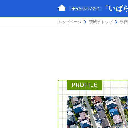
「いば
ゆったりハツラツ
トップページ
茨城県トップ
県南
し」
PROFILE