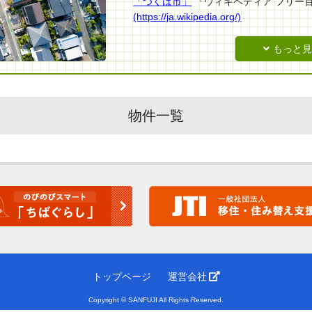
「つくば市」
『ウィキペディア フリー
(https://ja.wikipedia.org/)
最終更新日時(日本時間)：2021年04月14日 
アクセス日時(日本時間)：2021年04月27日 
物件一覧
トップページ
運営会社
Copyright © SANFUJI All Rights Reserved.