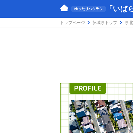
「いば
ゆったりハツラツ
トップページ
茨城県トップ
県北
し」
PROFILE