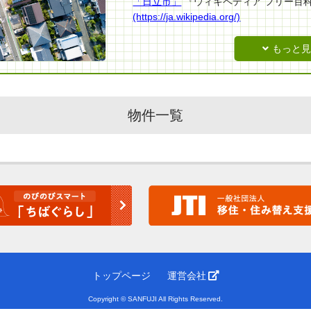
「日立市」
『ウィキペディア フリー百
(https://ja.wikipedia.org/)
最終更新日時(日本時間)：2021年03月23日 
アクセス日時(日本時間)：2021年04月27日 
物件一覧
トップページ
運営会社
Copyright © SANFUJI All Rights Reserved.