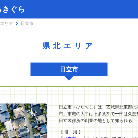
らきぐら
エリア
日立市
県北エリア
日立市
日立市（ひたちし）は、茨城県北東部の
市。市域の大半は旧多賀郡で一部は久慈
日立製作所の創業の地として知られる。
【 引 用 】