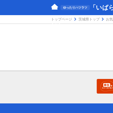
「いば
ゆったりハツラツ
トップページ
茨城県トップ
お気
し」