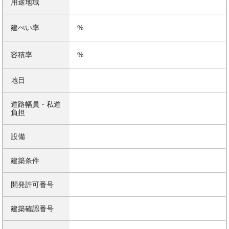
用途地域
建ぺい率
%
容積率
%
地目
道路幅員・私道
負担
設備
建築条件
開発許可番号
建築確認番号