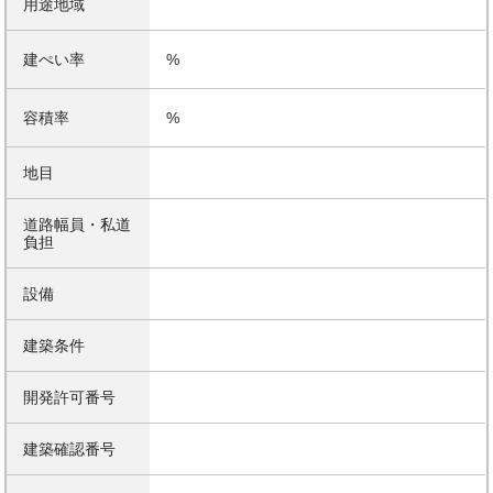
用途地域
建ぺい率
%
容積率
%
地目
道路幅員・私道
負担
設備
建築条件
開発許可番号
建築確認番号