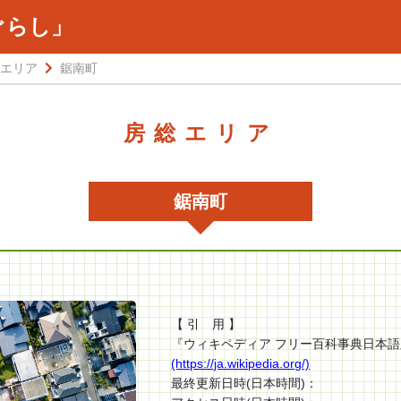
ぐらし」
エリア
鋸南町
房総エリア
鋸南町
【 引 用 】
『ウィキペディア フリー百科事典日本
(https://ja.wikipedia.org/)
最終更新日時(日本時間)：